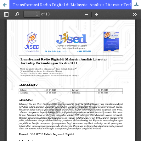
Transformasi Radio Digital di Malaysia: Analisis Literatur Terhadap Perkembangan 5G dan OTT