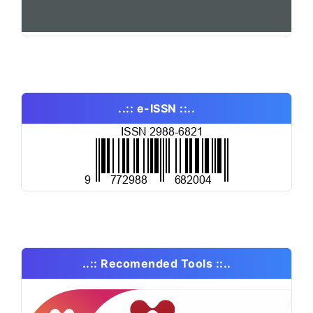
..:: e-ISSN ::..
..:: Recomended Tools ::..