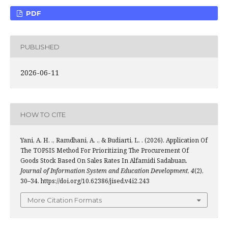
PDF
PUBLISHED
2026-06-11
HOW TO CITE
Yani, A. H. ., Ramdhani, A. ., & Budiarti, L. . (2026). Application Of
The TOPSIS Method For Prioritizing The Procurement Of
Goods Stock Based On Sales Rates In Alfamidi Sadabuan.
Journal of Information System and Education Development
,
4
(2),
30–34. https://doi.org/10.62386/jised.v4i2.243
More Citation Formats