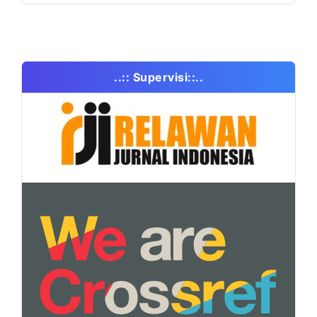
..:: Supervisi::..