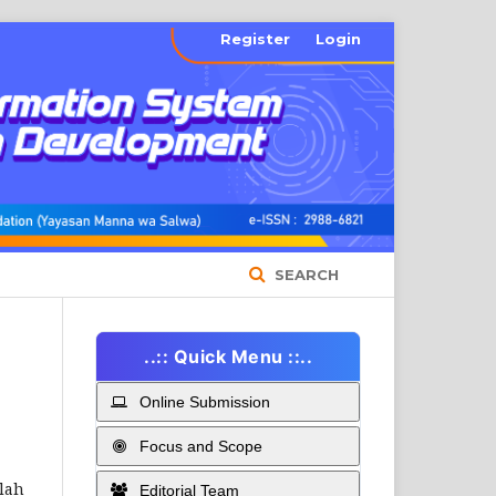
Register
Login
SEARCH
..:: Quick Menu ::..
Online Submission
Focus and Scope
lah
Editorial Team