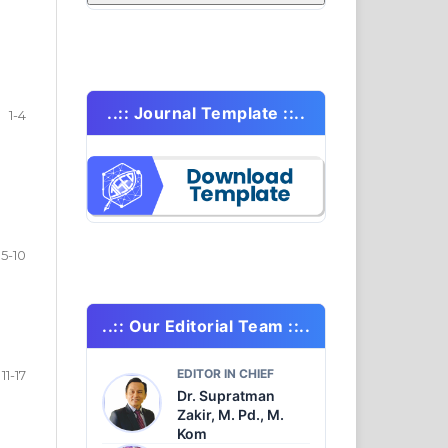
..:: Journal Template ::..
1-4
5-10
..:: Our Editorial Team ::..
EDITOR IN CHIEF
11-17
Dr. Supratman
Zakir, M. Pd., M.
Kom