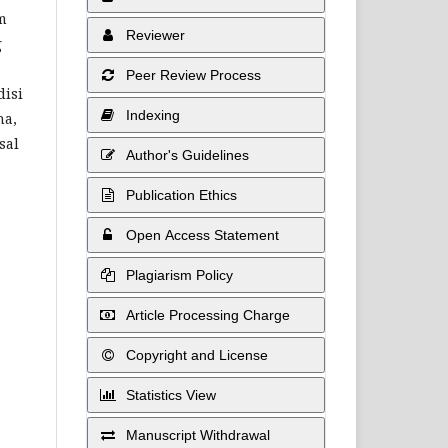
m
Reviewer
g
Peer Review Process
disi
Indexing
ha,
sal
Author's Guidelines
Publication Ethics
Open Access Statement
Plagiarism Policy
Article Processing Charge
Copyright and License
Statistics View
Manuscript Withdrawal