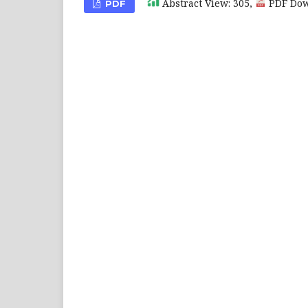
Abstract View: 305,
PDF Dow
PDF