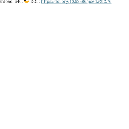
nload: 340,
DOI :
https://doi.org/10.62386/jised.v2i2.76