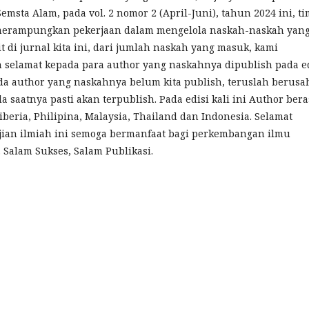
msta Alam, pada vol. 2 nomor 2 (April-Juni), tahun 2024 ini, ti
 merampungkan pekerjaan dalam mengelola naskah-naskah yan
t di jurnal kita ini, dari jumlah naskah yang masuk, kami
selamat kepada para author yang naskahnya dipublish pada e
da author yang naskahnya belum kita publish, teruslah berusa
da saatnya pasti akan terpublish. Pada edisi kali ini Author bera
iberia, Philipina, Malaysia, Thailand dan Indonesia. Selamat
jian ilmiah ini semoga bermanfaat bagi perkembangan ilmu
 Salam Sukses, Salam Publikasi.