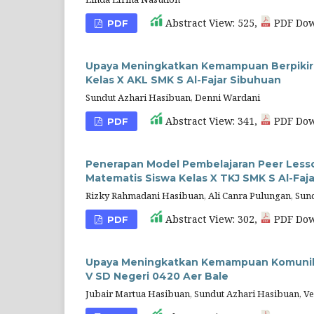
Abstract View: 525,
PDF Dow
PDF
Upaya Meningkatkan Kemampuan Berpikir 
Kelas X AKL SMK S Al-Fajar Sibuhuan
Sundut Azhari Hasibuan, Denni Wardani
Abstract View: 341,
PDF Dow
PDF
Penerapan Model Pembelajaran Peer Les
Matematis Siswa Kelas X TKJ SMK S Al-Faj
Rizky Rahmadani Hasibuan, Ali Canra Pulungan, Sun
Abstract View: 302,
PDF Dow
PDF
Upaya Meningkatkan Kemampuan Komunika
V SD Negeri 0420 Aer Bale
Jubair Martua Hasibuan, Sundut Azhari Hasibuan, Ve