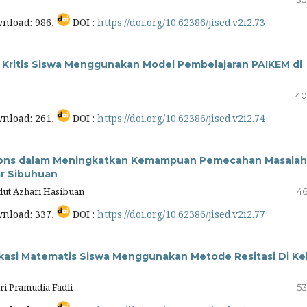
nload: 986,
DOI :
https://doi.org/10.62386/jised.v2i2.73
Kritis Siswa Menggunakan Model Pembelajaran PAIKEM di
40
nload: 261,
DOI :
https://doi.org/10.62386/jised.v2i2.74
sons dalam Meningkatkan Kemampuan Pemecahan Masalah
ar Sibuhuan
dut Azhari Hasibuan
46
nload: 337,
DOI :
https://doi.org/10.62386/jised.v2i2.77
si Matematis Siswa Menggunakan Metode Resitasi Di Ke
ri Pramudia Fadli
53