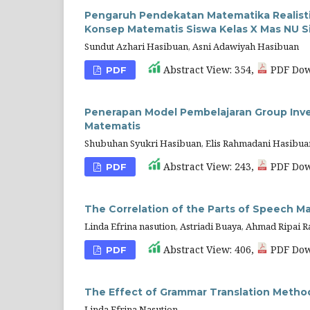
Pengaruh Pendekatan Matematika Realis
Konsep Matematis Siswa Kelas X Mas NU 
Sundut Azhari Hasibuan, Asni Adawiyah Hasibuan
Abstract View: 354,
PDF Dow
PDF
Penerapan Model Pembelajaran Group Inv
Matematis
Shubuhan Syukri Hasibuan, Elis Rahmadani Hasibua
Abstract View: 243,
PDF Dow
PDF
The Correlation of the Parts of Speech Ma
Linda Efrina nasution, Astriadi Buaya, Ahmad Ripai 
Abstract View: 406,
PDF Dow
PDF
The Effect of Grammar Translation Method 
Linda Efrina Nasution