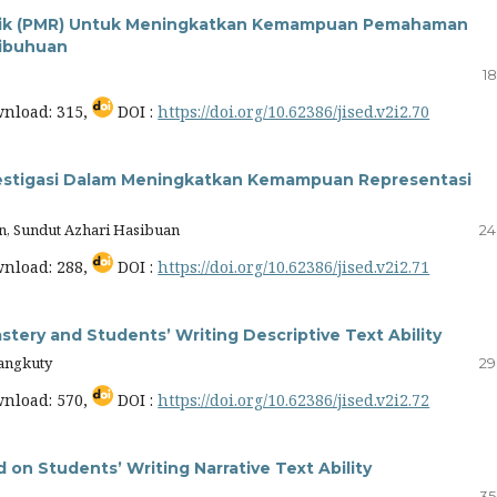
tik (PMR) Untuk Meningkatkan Kemampuan Pemahaman
Sibuhuan
18
nload: 315,
DOI :
https://doi.org/10.62386/jised.v2i2.70
estigasi Dalam Meningkatkan Kemampuan Representasi
n, Sundut Azhari Hasibuan
24
nload: 288,
DOI :
https://doi.org/10.62386/jised.v2i2.71
stery and Students’ Writing Descriptive Text Ability
Rangkuty
29
nload: 570,
DOI :
https://doi.org/10.62386/jised.v2i2.72
on Students’ Writing Narrative Text Ability
35