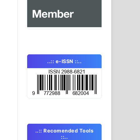
..:: e-ISSN ::..
..:: Recomended Tools
::..