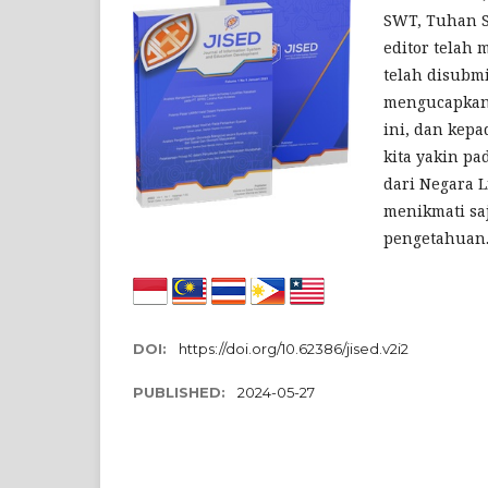
SWT, Tuhan Se
editor telah
telah disubmi
mengucapkan 
ini, dan kepa
kita yakin pa
dari Negara L
menikmati sa
pengetahuan.
DOI:
https://doi.org/10.62386/jised.v2i2
PUBLISHED:
2024-05-27