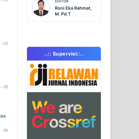
EDITOR
Roni Eka Rahmat,
M. Pd.T
 - 45
..:: Supervisi::..
 - 52
las
 - 56